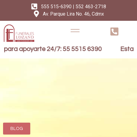
555 515-6390 | 552 463-2718
Av. Parque Lira No. 46, Cdmx
para apoyarte 24/7: 55 5515 6390
Estamos
BLOG